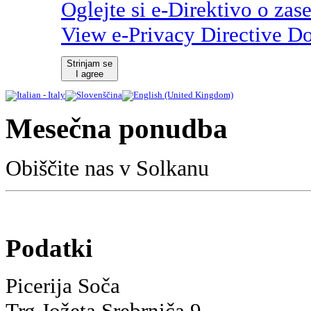
Oglejte si e-Direktivo o zas
View e-Privacy Directive D
Strinjam se
I agree
Mesečna ponudba
Obiščite nas v Solkanu
Podatki
Picerija Soča
Trg Jožeta Srebrniča 9