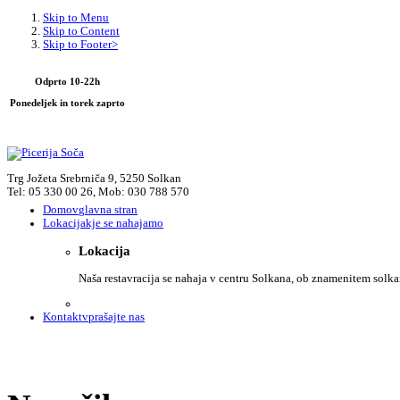
Skip to Menu
Skip to Content
Skip to Footer>
Odprto 10-22h
Ponedeljek in torek zaprto
Trg Jožeta Srebrniča 9, 5250 Solkan
Tel: 05 330 00 26, Mob: 030 788 570
Domov
glavna stran
Lokacija
kje se nahajamo
Lokacija
Naša restavracija se nahaja v centru Solkana, ob znamenitem solk
Kontakt
vprašajte nas